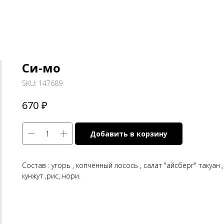
Си-мо
SKU:
147689
₽
670
Добавить в корзину
Состав : угорь , копченный лосось , салат "айсберг" такуан , 
кунжут ,рис, нори.