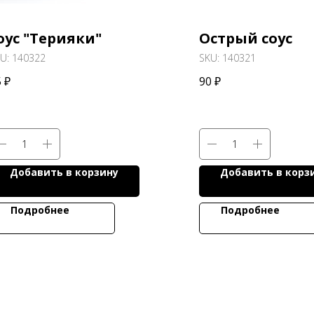
оус "Терияки"
Острый соус
KU:
140322
SKU:
140321
5
₽
90
₽
Добавить в корзину
Добавить в корз
Подробнее
Подробнее