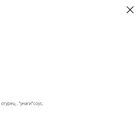
огурец , "унаги"соус,